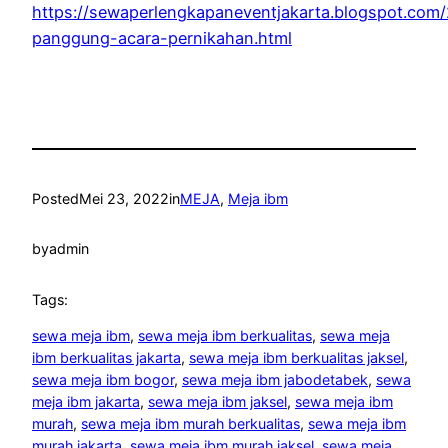
https://sewaperlengkapaneventjakarta.blogspot.co
panggung-acara-pernikahan.html
Posted
Mei 23, 2022
in
MEJA
, 
Meja ibm
by
admin
Tags:
sewa meja ibm
, 
sewa meja ibm berkualitas
, 
sewa meja
ibm berkualitas jakarta
, 
sewa meja ibm berkualitas jaksel
, 
sewa meja ibm bogor
, 
sewa meja ibm jabodetabek
, 
sewa
meja ibm jakarta
, 
sewa meja ibm jaksel
, 
sewa meja ibm
murah
, 
sewa meja ibm murah berkualitas
, 
sewa meja ibm
murah jakarta
, 
sewa meja ibm murah jaksel
, 
sewa meja