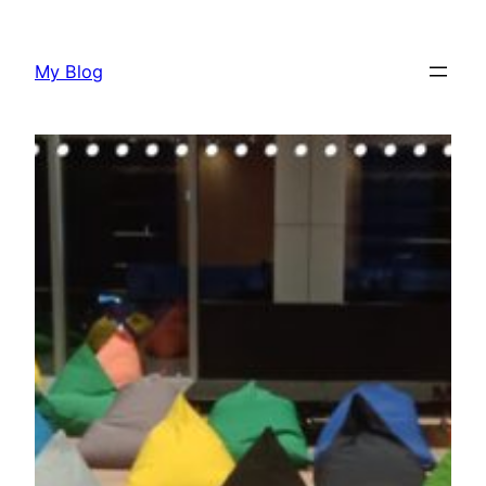
Lewati
ke
My Blog
konten