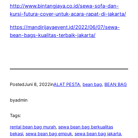
http://www.bintangjaya.co.id/sewa-sofa-dan-
kursi-futura-cover-untuk-acara-rapat-di-jakarta/
https://mandirijayaevent.id/2022/06/07/sewa-
bean-bags-kualitas-terbaik-jakarta/
Posted
Juni 8, 2022
in
ALAT PESTA
, 
bean bag
, 
BEAN BAG
by
admin
Tags:
rental bean bag murah
, 
sewa bean bag berkualitas
bekasi
, 
sewa bean bag empuk
, 
sewa bean bag jakarta
, 