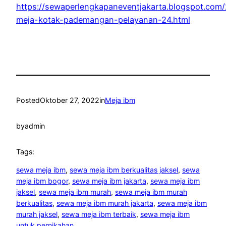
https://sewaperlengkapaneventjakarta.blogspot.com
meja-kotak-pademangan-pelayanan-24.html
Posted
Oktober 27, 2022
in
Meja ibm
by
admin
Tags:
sewa meja ibm
, 
sewa meja ibm berkualitas jaksel
, 
sewa
meja ibm bogor
, 
sewa meja ibm jakarta
, 
sewa meja ibm
jaksel
, 
sewa meja ibm murah
, 
sewa meja ibm murah
berkualitas
, 
sewa meja ibm murah jakarta
, 
sewa meja ibm
murah jaksel
, 
sewa meja ibm terbaik
, 
sewa meja ibm
untuk pernikahan