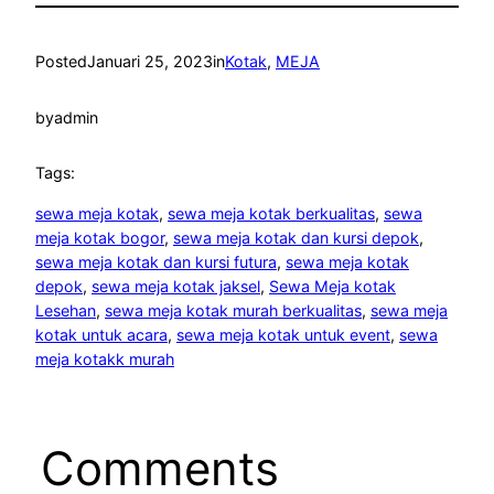
Posted
Januari 25, 2023
in
Kotak
, 
MEJA
by
admin
Tags:
sewa meja kotak
, 
sewa meja kotak berkualitas
, 
sewa
meja kotak bogor
, 
sewa meja kotak dan kursi depok
, 
sewa meja kotak dan kursi futura
, 
sewa meja kotak
depok
, 
sewa meja kotak jaksel
, 
Sewa Meja kotak
Lesehan
, 
sewa meja kotak murah berkualitas
, 
sewa meja
kotak untuk acara
, 
sewa meja kotak untuk event
, 
sewa
meja kotakk murah
Comments