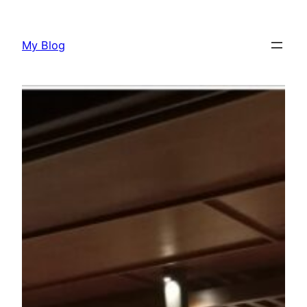
Lewati
ke
My Blog
konten