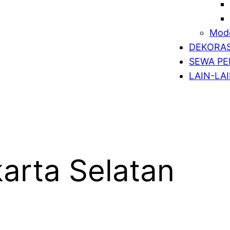
Mode
DEKORAS
SEWA PE
LAIN-LA
arta Selatan