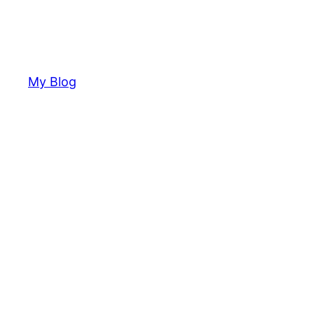
My Blog