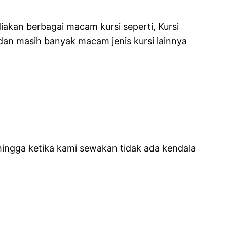
akan berbagai macam kursi seperti, Kursi
ffa dan masih banyak macam jenis kursi lainnya
ingga ketika kami sewakan tidak ada kendala