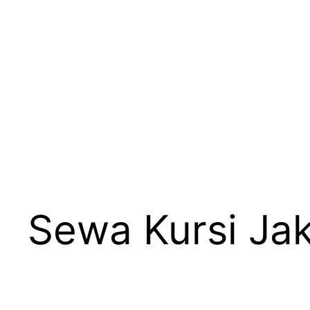
Sewa Kursi Jak