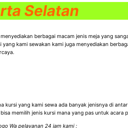
rta Selatan
i menyediakan berbagai macam jenis meja yang sangat 
rsi yang kami sewakan kami juga menyediakan berbaga
rcaya.
 kursi yang kami sewa ada banyak jenisnya di antarany
 bisa memilih jenis kursi mana yang pas untuk acara 
logo Wa pelayanan 24 jam kami :