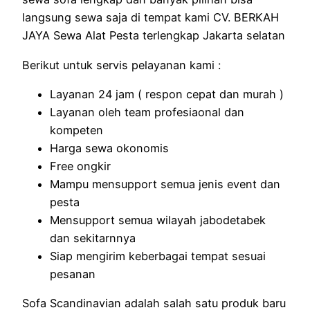
langsung sewa saja di tempat kami CV. BERKAH
JAYA Sewa Alat Pesta terlengkap Jakarta selatan
Berikut untuk servis pelayanan kami :
Layanan 24 jam ( respon cepat dan murah )
Layanan oleh team profesiaonal dan
kompeten
Harga sewa okonomis
Free ongkir
Mampu mensupport semua jenis event dan
pesta
Mensupport semua wilayah jabodetabek
dan sekitarnnya
Siap mengirim keberbagai tempat sesuai
pesanan
Sofa Scandinavian adalah salah satu produk baru