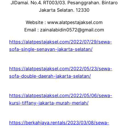
JlDamai. No.4. RT003/03. Pesanggrahan. Bintaro
Jakarta Selatan. 12330
Website : www.alatpestajaksel.com
Email : zainalabidin0572@gmail.com
https://alatpestajaksel.com/2022/07/29/sewa-
sofa-single-senayan-jakarta-selatan/
https://alatpestajaksel.com/2022/05/23/sewa-
sofa-double-daerah-jakarta-selatan/
https://alatpestajaksel.com/2022/05/06/sewa-
kursi-tiffany-jakarta-murah-meriah/
https://berkahjaya.rentals/2023/03/08/sewa-