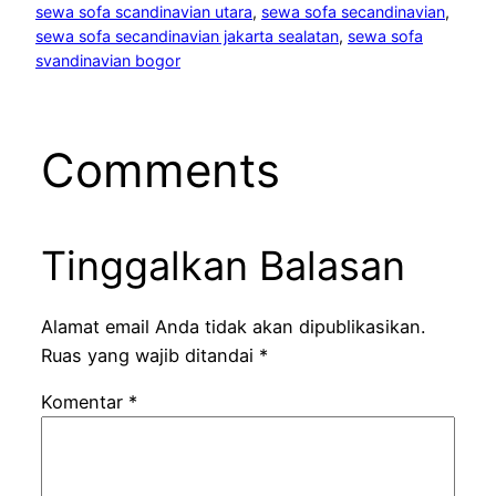
sewa sofa scandinavian utara
, 
sewa sofa secandinavian
, 
sewa sofa secandinavian jakarta sealatan
, 
sewa sofa
svandinavian bogor
Comments
Tinggalkan Balasan
Alamat email Anda tidak akan dipublikasikan.
Ruas yang wajib ditandai
*
Komentar
*