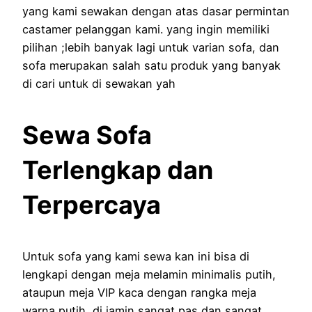
yang kami sewakan dengan atas dasar permintan
castamer pelanggan kami. yang ingin memiliki
pilihan ;lebih banyak lagi untuk varian sofa, dan
sofa merupakan salah satu produk yang banyak
di cari untuk di sewakan yah
Sewa Sofa
Terlengkap dan
Terpercaya
Untuk sofa yang kami sewa kan ini bisa di
lengkapi dengan meja melamin minimalis putih,
ataupun meja VIP kaca dengan rangka meja
warna putih, di jamin sangat pas dan sangat