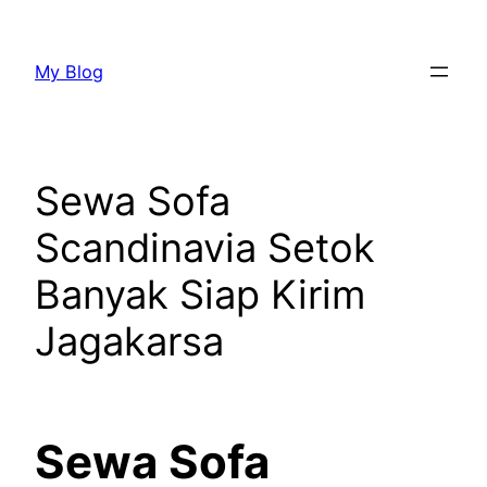
Lewati
ke
My Blog
konten
Sewa Sofa
Scandinavia Setok
Banyak Siap Kirim
Jagakarsa
Sewa Sofa