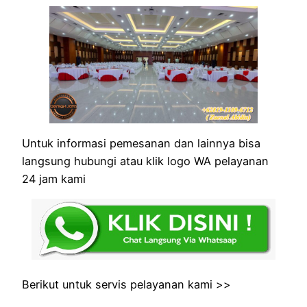
Untuk informasi pemesanan dan lainnya bisa
langsung hubungi atau klik logo WA pelayanan
24 jam kami
Berikut untuk servis pelayanan kami >>