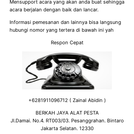
Mensupport acara yang akan anda buat sehingga
acara berjalan dengan baik dan lancar.
Informasi pemesanan dan lainnya bisa langsung
hubungi nomor yang tertera di bawah ini yah
Respon Cepat
+6281911096712 ( Zainal Abidin )
BERKAH JAYA ALAT PESTA
Jl.Damai. No.4. RT003/03. Pesanggrahan. Bintaro
Jakarta Selatan. 12330