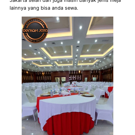
lainnya yang bisa anda sewa.