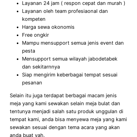
Layanan 24 jam ( respon cepat dan murah )
Layanan oleh team profesiaonal dan
kompeten
Harga sewa okonomis
Free ongkir
Mampu mensupport semua jenis event dan
pesta
Mensupport semua wilayah jabodetabek
dan sekitarnnya
Siap mengirim keberbagai tempat sesuai
pesanan
Selain itu juga terdapat berbagai macam jenis
meja yang kami sewakan selain meja bulat dan
tentunya menjadi salah satu produk unggulan di
tempat kami, anda bisa menyewa meja yang kami
sewakan sesuai dengan tema acara yang akan
anda buat yah.