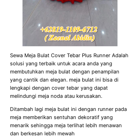
Sewa Meja Bulat Cover Tebar Plus Runner Adalah
solusi yang terbaik untuk acara anda yang
membutuhkan meja bulat dengan penampilan
yang cantik dan elegan. meja bulat ini bisa di
lengkapi dengan cover tebar yang dapat
melindungi meja noda atau kerusakan.
Ditambah lagi meja bulat ini dengan runner pada
meja memberikan sentuhan dekoratif yang
menarik sehingga meja terlihat lebih menawan
dan berkesan lebih mewah