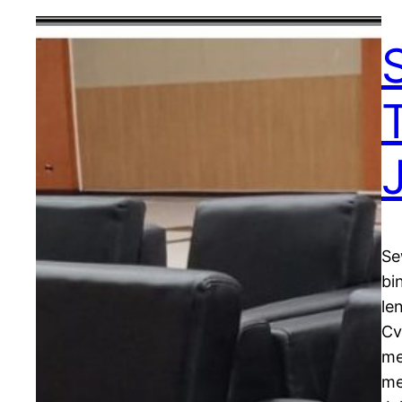
Se
bi
le
Cv
me
me