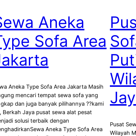
Sewa Aneka
Pu
Type Sofa Area
Sof
Jakarta
Put
Wil
wa Aneka Type Sofa Area Jakarta Masih
Jay
ngung mencari tempat sewa sofa yang
ngkap dan juga banyak pilihannya ??kami
, Berkah Jaya pusat sewa alat pesat
njadi solusi terbaik dengan
Pusat Sew
nghadirkanSewa Aneka Type Sofa Area
Wilayah M