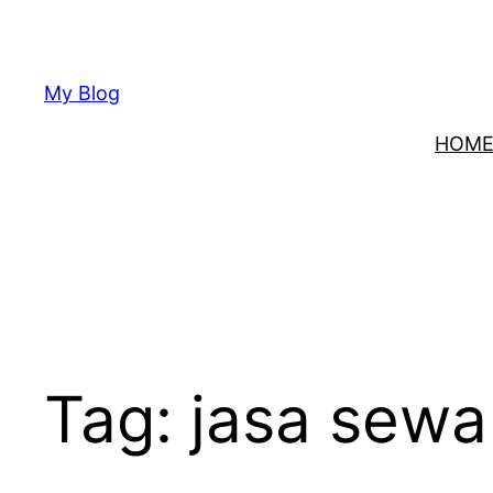
Lewati
ke
konten
My Blog
HOM
Tag:
jasa sewa