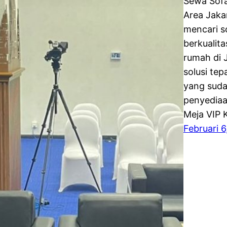
Sewa Sofa
Area Jaka
mencari s
berkualit
rumah di 
solusi te
yang sud
penyediaa
Meja VIP 
Februari 