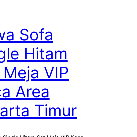
wa Sofa
gle Hitam
 Meja VIP
a Area
arta Timur