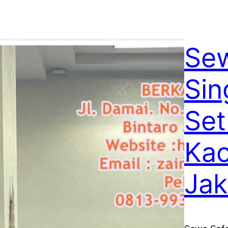
Se
Sin
Set
Kac
Jak