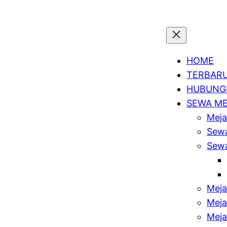
HOME
TERBAR
HUBUNGI
SEWA M
Meja
Sewa
Sewa
Meja
Meja
Meja