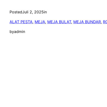
Posted
Juli 2, 2025
in
ALAT PESTA
, 
MEJA
, 
MEJA BULAT
, 
MEJA BUNDAR
, 
R
by
admin