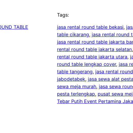
Tags:
OUND TABLE
jasa rental round table bekasi
, 
jas
table cikarang
, 
jasa rental round 
jasa rental round table jakarta ba
rental round table jakarta selatan
rental round table jakarta utara
, 
j
round table lengkap cover
, 
jasa r
table tangerang
, 
jasa rental roun
jabodetabek
, 
jasa sewa alat pesta
sewa meja murah
, 
jasa sewa roun
pesta terlengkap
, 
pusat sewa mej
Tebar Putih Event Pertamina Jaka