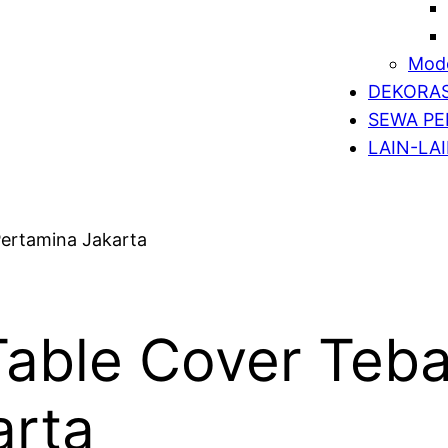
Mode
DEKORAS
SEWA PE
LAIN-LA
able Cover Teba
arta