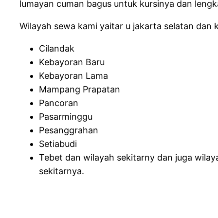
lumayan cuman bagus untuk kursinya dan lengka
Wilayah sewa kami yaitar u jakarta selatan dan 
Cilandak
Kebayoran Baru
Kebayoran Lama
Mampang Prapatan
Pancoran
Pasarminggu
Pesanggrahan
Setiabudi
Tebet dan wilayah sekitarny dan juga wilay
sekitarnya.