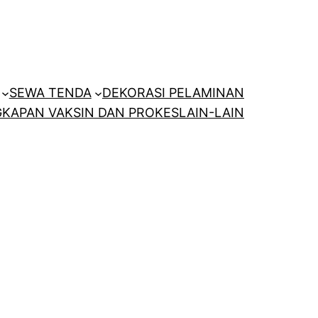
SEWA TENDA
DEKORASI PELAMINAN
KAPAN VAKSIN DAN PROKES
LAIN-LAIN