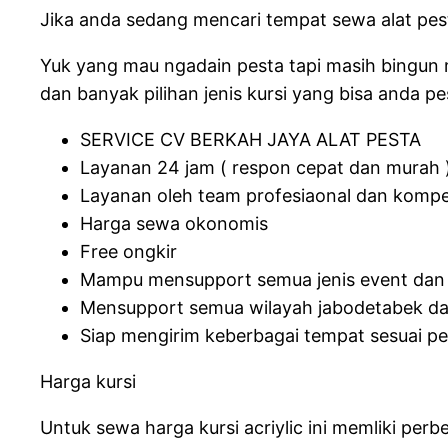
Jika anda sedang mencari tempat sewa alat pes
Yuk yang mau ngadain pesta tapi masih bingun m
dan banyak pilihan jenis kursi yang bisa anda 
SERVICE CV BERKAH JAYA ALAT PESTA
Layanan 24 jam ( respon cepat dan murah 
Layanan oleh team profesiaonal dan komp
Harga sewa okonomis
Free ongkir
Mampu mensupport semua jenis event dan
Mensupport semua wilayah jabodetabek da
Siap mengirim keberbagai tempat sesuai p
Harga kursi
Untuk sewa harga kursi acriylic ini memliki perb