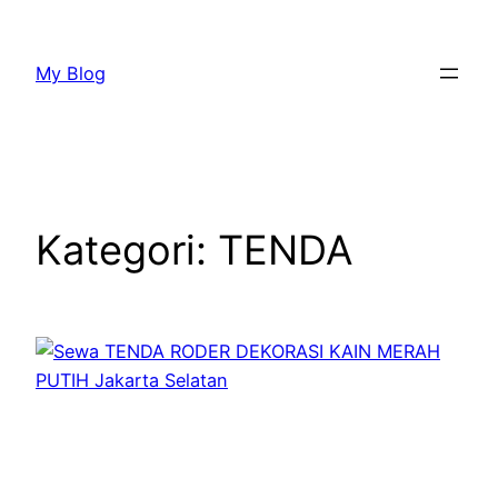
Lewati
ke
My Blog
konten
Kategori:
TENDA