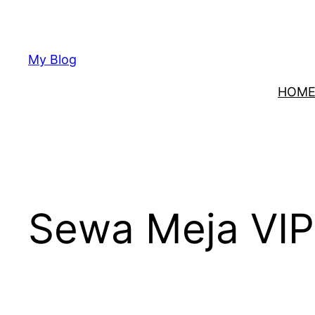
Lewati
ke
konten
My Blog
HOM
Sewa Meja VIP