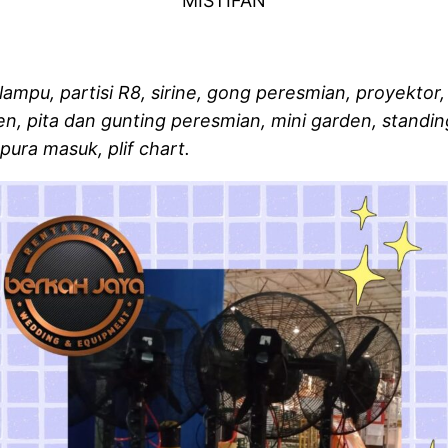
MISTIFAN
, lampu, partisi R8, sirine, gong peresmian, proyekto
men, pita dan gunting peresmian, mini garden, standi
ura masuk, plif chart.