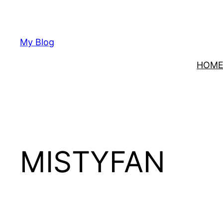
Lewati
ke
konten
My Blog
HOM
MISTYFAN