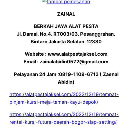
ZAINAL
BERKAH JAYA ALAT PESTA
Jl. Damai. No.4. RT003/03. Pesanggrahan.
Bintaro Jakarta Selatan. 12330
Website : www.alatpestajaksel.com
Email : zainalabidin0572@gmail.com
Pelayanan 24 Jam :0819-1109-6712 ( Zaenal
Abidin)
https://alatpestajaksel.com/2022/12/19/tempat-
pinjam-kursi-meja-taman-kayu-depok/
https://alatpestajaksel.com/2022/12/19/tempat-
rental-kursi-futura-daerah-bogor-siap-setting/