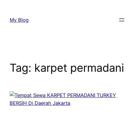
Lewati
ke
My Blog
konten
Tag:
karpet permadani