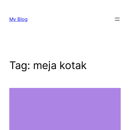
Lewati
ke
My Blog
konten
Tag:
meja kotak