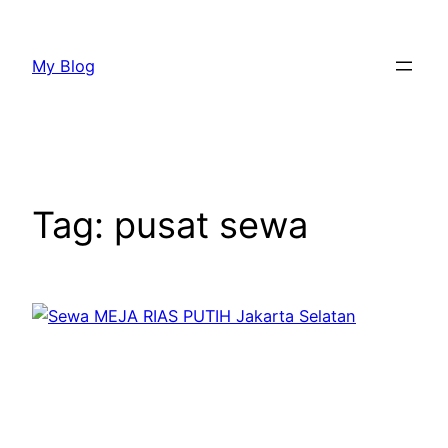
Lewati
ke
My Blog
konten
Tag:
pusat sewa