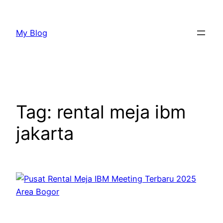
Lewati
ke
My Blog
konten
Tag:
rental meja ibm
jakarta