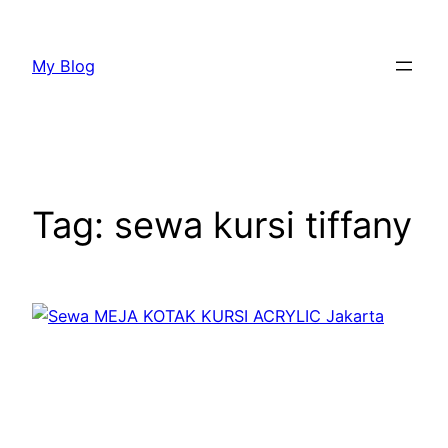
Lewati
ke
My Blog
konten
Tag:
sewa kursi tiffany