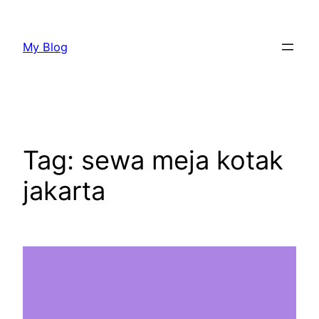
Lewati
ke
My Blog
konten
Tag:
sewa meja kotak
jakarta