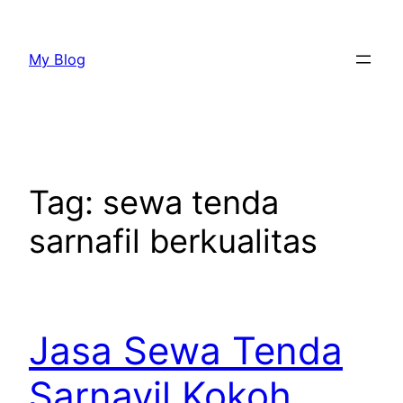
Lewati
ke
My Blog
konten
Tag:
sewa tenda
sarnafil berkualitas
Jasa Sewa Tenda
Sarnavil Kokoh