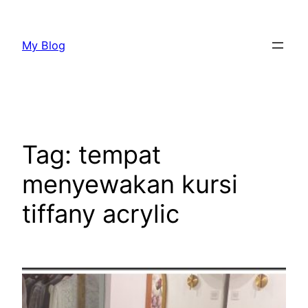
Lewati
ke
My Blog
konten
Tag:
tempat
menyewakan kursi
tiffany acrylic