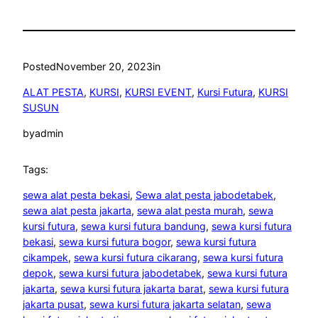
Posted
November 20, 2023
in
ALAT PESTA
, 
KURSI
, 
KURSI EVENT
, 
Kursi Futura
, 
KURSI
SUSUN
by
admin
Tags:
sewa alat pesta bekasi
, 
Sewa alat pesta jabodetabek
, 
sewa alat pesta jakarta
, 
sewa alat pesta murah
, 
sewa
kursi futura
, 
sewa kursi futura bandung
, 
sewa kursi futura
bekasi
, 
sewa kursi futura bogor
, 
sewa kursi futura
cikampek
, 
sewa kursi futura cikarang
, 
sewa kursi futura
depok
, 
sewa kursi futura jabodetabek
, 
sewa kursi futura
jakarta
, 
sewa kursi futura jakarta barat
, 
sewa kursi futura
jakarta pusat
, 
sewa kursi futura jakarta selatan
, 
sewa