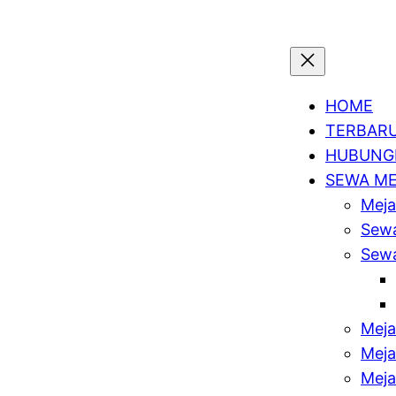
HOME
TERBAR
HUBUNGI
SEWA M
Meja
Sewa
Sewa
Meja
Meja
Meja