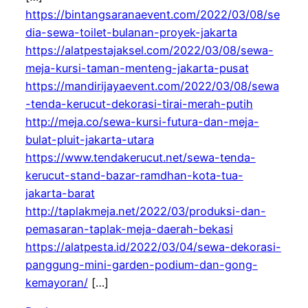
https://bintangsaranaevent.com/2022/03/08/se
dia-sewa-toilet-bulanan-proyek-jakarta
https://alatpestajaksel.com/2022/03/08/sewa-
meja-kursi-taman-menteng-jakarta-pusat
https://mandirijayaevent.com/2022/03/08/sewa
-tenda-kerucut-dekorasi-tirai-merah-putih
http://meja.co/sewa-kursi-futura-dan-meja-
bulat-pluit-jakarta-utara
https://www.tendakerucut.net/sewa-tenda-
kerucut-stand-bazar-ramdhan-kota-tua-
jakarta-barat
http://taplakmeja.net/2022/03/produksi-dan-
pemasaran-taplak-meja-daerah-bekasi
https://alatpesta.id/2022/03/04/sewa-dekorasi-
panggung-mini-garden-podium-dan-gong-
kemayoran/
[…]