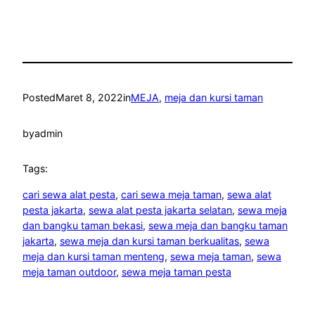
Posted
Maret 8, 2022
in
MEJA
, 
meja dan kursi taman
by
admin
Tags:
cari sewa alat pesta
, 
cari sewa meja taman
, 
sewa alat
pesta jakarta
, 
sewa alat pesta jakarta selatan
, 
sewa meja
dan bangku taman bekasi
, 
sewa meja dan bangku taman
jakarta
, 
sewa meja dan kursi taman berkualitas
, 
sewa
meja dan kursi taman menteng
, 
sewa meja taman
, 
sewa
meja taman outdoor
, 
sewa meja taman pesta