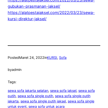
https://alatpestajaksel.com/2022/03/23/sewa-
gubukan-prasmanan-jaksel/
https://alatpestajaksel.com/2022/03/23/sewa-
kursi-direktur-jaksel/
Posted
Maret 24, 2022
in
KURSI
, 
Sofa
by
admin
Tags:
sewa sofa jakarta selatan
, 
sewa sofa jaksel
, 
sewa sofa
putih
, 
sewa sofa single putih
, 
sewa sofa single putih
jakarta
, 
sewa sofa single putih jaksel
, 
sewa sofa single
untuk event
, 
sewa sofa untuk acara