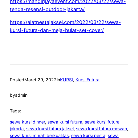
https://mandirijayaevent.com/2022/03/22/sewa-
tenda-resepsi-outdoor-jakarta/
https://alatpestajaksel.com/2022/03/22/sewa-
kursi-futura-dan-meja-bulat-set-cover/
Posted
Maret 29, 2022
in
KURSI
, 
Kursi Futura
by
admin
Tags:
sewa kursi dinner
, 
sewa kursi futura
, 
sewa kursi futura
jakarta
, 
sewa kursi futura jaksel
, 
sewa kursi futura mewah
, 
sewa kursi murah berkualitas
, 
sewa kursi pesta
, 
sewa