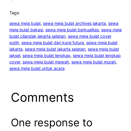
Tags:
sewa meja bulat
, 
sewa meja bulat archives jakarta
, 
sewa
meja bulat bekasi
, 
sewa meja bulat berkualitas
, 
sewa meja
bulat cilandak jakarta selatan
, 
sewa meja bulat cover
putih
, 
sewa meja bulat dan kursi futura
, 
sewa meja bulat
jakarta
, 
sewa meja bulat jakarta selatan
, 
sewa meja bulat
jaksel
, 
sewa meja bulat lengkap
, 
sewa meja bulat lengkap
cover
, 
sewa meja bulat mewah
, 
sewa meja bulat murah
, 
sewa meja bulat untuk acara
Comments
One response to