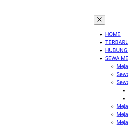
HOME
TERBAR
HUBUNGI
SEWA M
Meja
Sewa
Sewa
Meja
Meja
Meja