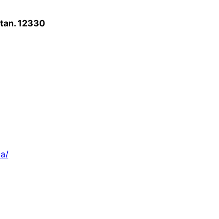
atan. 12330
a/