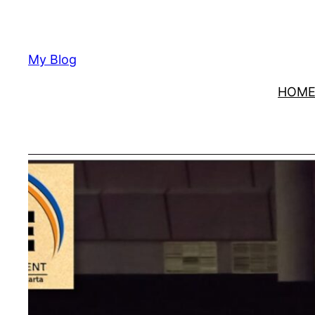
Lewati
ke
konten
My Blog
HOM