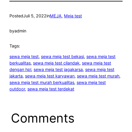
Posted
Juli 5, 2022
in
MEJA
, 
Meja test
by
admin
Tags:
sewa meja test
, 
sewa meja test bekasi
, 
sewa meja test
berkualitas
, 
sewa meja test cilandak
, 
sewa meja test
dengan hpl
, 
sewa meja test jagakarsa
, 
sewa meja test
jakarta
, 
sewa meja test karyawan
, 
sewa meja test murah
, 
sewa meja test murah berkualitas
, 
sewa meja test
outdoor
, 
sewa meja test terdekat
Comments