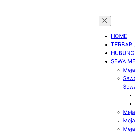
HOME
TERBAR
HUBUNGI
SEWA M
Meja
Sewa
Sewa
Meja
Meja
Meja