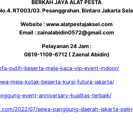
BERKAH JAYA ALAT PESTA
 No.4. RT003/03. Pesanggrahan. Bintaro Jakarta Sel
Website : www.alatpestajaksel.com
Email : zainalabidin0572@gmail.com
Pelayanan 24 Jam :
0819-1109-6712 ( Zaenal Abidin)
sofa-putih-beserta-meja-kaca-vip-event-indoor/
ewa-meja-kotak-beserta-kursi-futura-jakarta/
anggung-event-anniversary-kualitas-terbaik/
t.com/2022/07/sewa-panggung-daerah-jakarta-palin