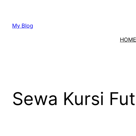
Lewati
ke
konten
My Blog
HOM
Sewa Kursi Fu