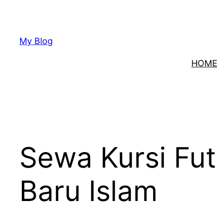
Lewati
ke
konten
My Blog
HOM
Sewa Kursi Fu
Baru Islam