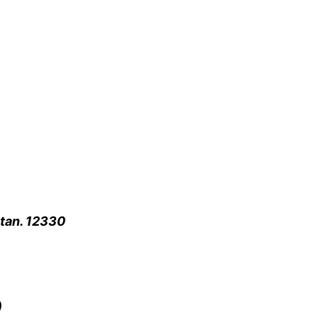
atan. 12330
)