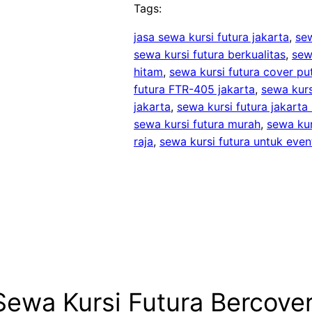
Tags:
jasa sewa kursi futura jakarta
, 
sew
sewa kursi futura berkualitas
, 
sew
hitam
, 
sewa kursi futura cover pu
futura FTR-405 jakarta
, 
sewa kurs
jakarta
, 
sewa kursi futura jakarta
sewa kursi futura murah
, 
sewa kur
raja
, 
sewa kursi futura untuk even
Sewa Kursi Futura Bercove