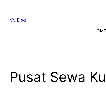
Lewati
ke
konten
My Blog
HOM
Pusat Sewa Kur