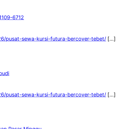
1109-6712
26/pusat-sewa-kursi-futura-bercover-tebet/
[…]
budi
26/pusat-sewa-kursi-futura-bercover-tebet/
[…]
san Pasar Minggu