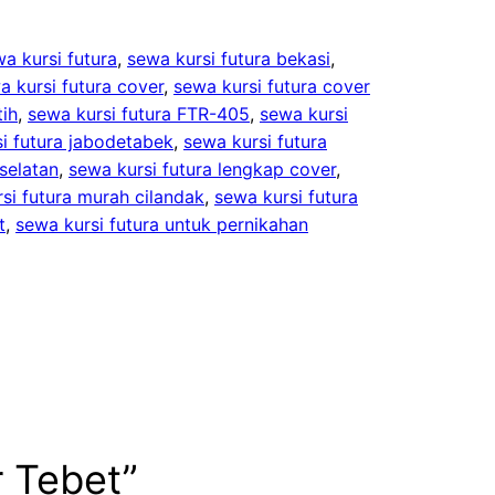
a kursi futura
, 
sewa kursi futura bekasi
, 
a kursi futura cover
, 
sewa kursi futura cover
tih
, 
sewa kursi futura FTR-405
, 
sewa kursi
i futura jabodetabek
, 
sewa kursi futura
 selatan
, 
sewa kursi futura lengkap cover
, 
si futura murah cilandak
, 
sewa kursi futura
t
, 
sewa kursi futura untuk pernikahan
r Tebet”