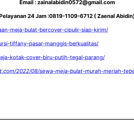
Email : zainalabidin0572@gmail.com
Pelayanan 24 Jam :0819-1109-6712 ( Zaenal Abidin
an-meja-bulat-bercover-cipulir-siap-kirim/
rsi-tiffany-pasar-manggis-berkualitas/
eja-kotak-cover-biru-putih-tegal-parang/
ot.com/2022/08/sewa-meja-bulat-murah-meriah-tebe