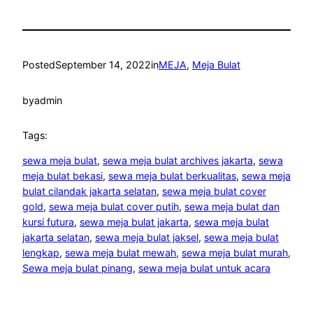
Posted
September 14, 2022
in
MEJA
, 
Meja Bulat
by
admin
Tags:
sewa meja bulat
, 
sewa meja bulat archives jakarta
, 
sewa
meja bulat bekasi
, 
sewa meja bulat berkualitas
, 
sewa meja
bulat cilandak jakarta selatan
, 
sewa meja bulat cover
gold
, 
sewa meja bulat cover putih
, 
sewa meja bulat dan
kursi futura
, 
sewa meja bulat jakarta
, 
sewa meja bulat
jakarta selatan
, 
sewa meja bulat jaksel
, 
sewa meja bulat
lengkap
, 
sewa meja bulat mewah
, 
sewa meja bulat murah
, 
Sewa meja bulat pinang
, 
sewa meja bulat untuk acara