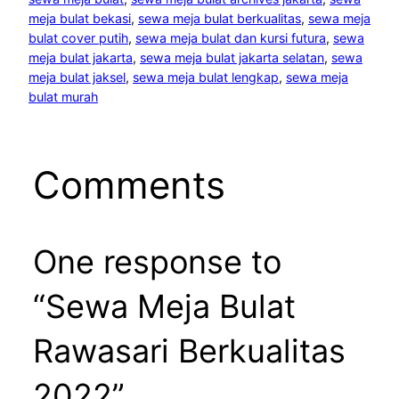
meja bulat bekasi
, 
sewa meja bulat berkualitas
, 
sewa meja
bulat cover putih
, 
sewa meja bulat dan kursi futura
, 
sewa
meja bulat jakarta
, 
sewa meja bulat jakarta selatan
, 
sewa
meja bulat jaksel
, 
sewa meja bulat lengkap
, 
sewa meja
bulat murah
Comments
One response to
“Sewa Meja Bulat
Rawasari Berkualitas
2022”