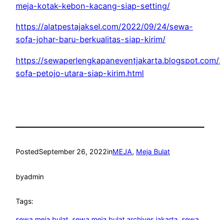
meja-kotak-kebon-kacang-siap-setting/
https://alatpestajaksel.com/2022/09/24/sewa-
sofa-johar-baru-berkualitas-siap-kirim/
https://sewaperlengkapaneventjakarta.blogspot.com
sofa-petojo-utara-siap-kirim.html
Posted
September 26, 2022
in
MEJA
, 
Meja Bulat
by
admin
Tags:
sewa meja bulat
, 
sewa meja bulat archives jakarta
, 
sewa