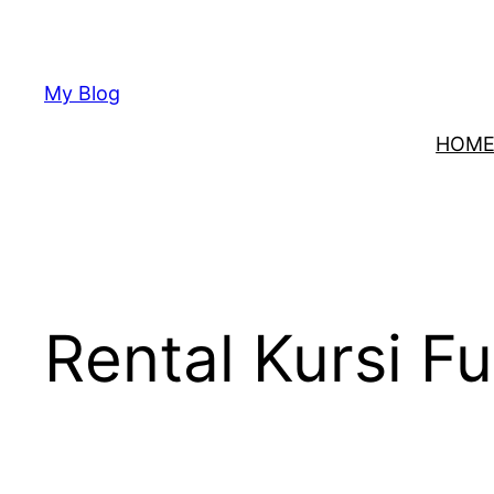
Lewati
ke
konten
My Blog
HOM
Rental Kursi F