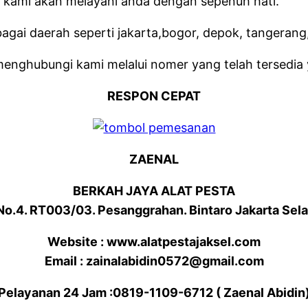
a kami akan melayani anda dengan sepenuh hati.
gai daerah seperti jakarta,bogor, depok, tangerang,
 menghubungi kami melalui nomer yang telah tersedia 
RESPON CEPAT
ZAENAL
BERKAH JAYA ALAT PESTA
 No.4. RT003/03. Pesanggrahan. Bintaro Jakarta Sel
Website : www.alatpestajaksel.com
Email : zainalabidin0572@gmail.com
Pelayanan 24 Jam :0819-1109-6712 ( Zaenal Abidin