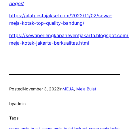
bogor/
https://alatpestajaksel.com/2022/11/02/sewa-
meja-kotak-top-quality-bandung/
https://sewaperlengkapaneventjakarta.blogspot.com
meja-kotak-jakarta-berkualitas.html
Posted
November 3, 2022
in
MEJA
, 
Meja Bulat
by
admin
Tags:
sewa meja bulat
, 
sewa meja bulat bekasi
, 
sewa meja bulat