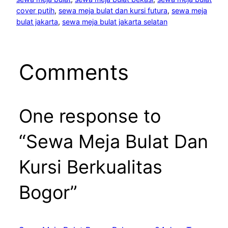
cover putih
, 
sewa meja bulat dan kursi futura
, 
sewa meja
bulat jakarta
, 
sewa meja bulat jakarta selatan
Comments
One response to
“Sewa Meja Bulat Dan
Kursi Berkualitas
Bogor”