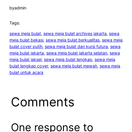
by
admin
Tags:
sewa meja bulat
, 
sewa meja bulat archives jakarta
, 
sewa
meja bulat bekasi
, 
sewa meja bulat berkualitas
, 
sewa meja
bulat cover putih
, 
sewa meja bulat dan kursi futura
, 
sewa
meja bulat jakarta
, 
sewa meja bulat jakarta selatan
, 
sewa
meja bulat jaksel
, 
sewa meja bulat lengkap
, 
sewa meja
bulat lengkap cover
, 
sewa meja bulat mewah
, 
sewa meja
bulat untuk acara
Comments
One response to