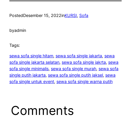
Posted
Desember 15, 2022
in
KURSI
, 
Sofa
by
admin
Tags:
sewa sofa single hitam
, 
sewa sofa single jakarta
, 
sewa
sofa single jakarta selatan
, 
sewa sofa single jakrta
, 
sewa
sofa single minimalis
, 
sewa sofa single murah
, 
sewa sofa
single putih jakarta
, 
sewa sofa single putih jaksel
, 
sewa
sofa single untuk event
, 
sewa sofa single warna putih
Comments