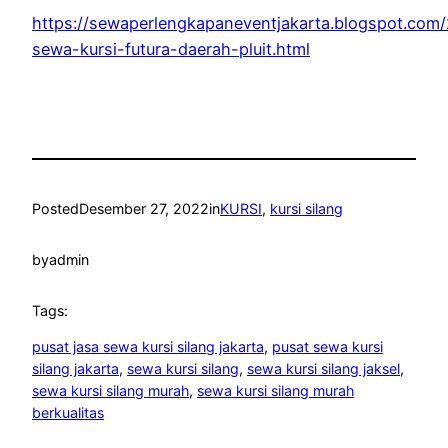
https://sewaperlengkapaneventjakarta.blogspot.com
sewa-kursi-futura-daerah-pluit.html
Posted
Desember 27, 2022
in
KURSI
, 
kursi silang
by
admin
Tags:
pusat jasa sewa kursi silang jakarta
, 
pusat sewa kursi
silang jakarta
, 
sewa kursi silang
, 
sewa kursi silang jaksel
, 
sewa kursi silang murah
, 
sewa kursi silang murah
berkualitas