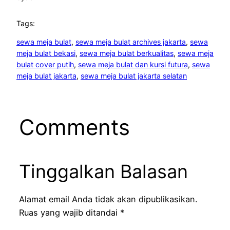
Tags:
sewa meja bulat
, 
sewa meja bulat archives jakarta
, 
sewa
meja bulat bekasi
, 
sewa meja bulat berkualitas
, 
sewa meja
bulat cover putih
, 
sewa meja bulat dan kursi futura
, 
sewa
meja bulat jakarta
, 
sewa meja bulat jakarta selatan
Comments
Tinggalkan Balasan
Alamat email Anda tidak akan dipublikasikan.
Ruas yang wajib ditandai
*