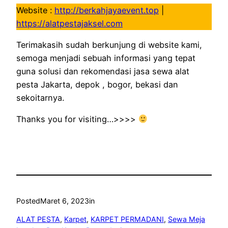
Website :
http://berkahjayaevent.top
|
https://alatpestajaksel.com
Terimakasih sudah berkunjung di website kami,
semoga menjadi sebuah informasi yang tepat
guna solusi dan rekomendasi jasa sewa alat
pesta Jakarta, depok , bogor, bekasi dan
sekoitarnya.
Thanks you for visiting…>>>>
Posted
Maret 6, 2023
in
ALAT PESTA
, 
Karpet
, 
KARPET PERMADANI
, 
Sewa Meja