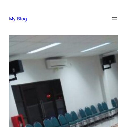
Lewati
ke
My Blog
konten