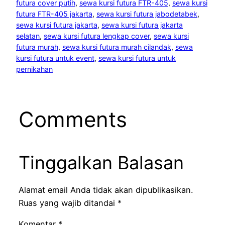
futura cover putih
, 
sewa kursi futura FTR-405
, 
sewa kursi
futura FTR-405 jakarta
, 
sewa kursi futura jabodetabek
, 
sewa kursi futura jakarta
, 
sewa kursi futura jakarta
selatan
, 
sewa kursi futura lengkap cover
, 
sewa kursi
futura murah
, 
sewa kursi futura murah cilandak
, 
sewa
kursi futura untuk event
, 
sewa kursi futura untuk
pernikahan
Comments
Tinggalkan Balasan
Alamat email Anda tidak akan dipublikasikan.
Ruas yang wajib ditandai
*
Komentar
*