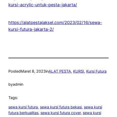
kursi-acrylic-untuk-pesta-jakarta/
https://alatpestajaksel.com/2023/02/16/sewa-
kursi-futura-jakarta-2/
Posted
Maret 8, 2023
in
ALAT PESTA
, 
KURSI
, 
Kursi Futura
by
admin
Tags:
sewa kursi futura
, 
sewa kursi futura bekasi
, 
sewa kursi
futura berkualitas
, 
sewa kursi futura cover
, 
sewa kursi