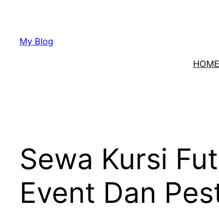
Lewati
ke
konten
My Blog
HOM
Sewa Kursi Fu
Event Dan Pest