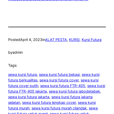
Posted
April 4, 2023
in
ALAT PESTA
, 
KURSI
, 
Kursi Futura
by
admin
Tags:
sewa kursi futura
, 
sewa kursi futura bekasi
, 
sewa kursi
futura berkualitas
, 
sewa kursi futura cover
, 
sewa kursi
futura cover putih
, 
sewa kursi futura FTR-405
, 
sewa kursi
futura FTR-405 jakarta
, 
sewa kursi futura jabodetabek
, 
sewa kursi futura jakarta
, 
sewa kursi futura jakarta
selatan
, 
sewa kursi futura lengkap cover
, 
sewa kursi
futura murah
, 
sewa kursi futura murah cilandak
, 
sewa
kursi futura untuk event
, 
sewa kursi futura untuk