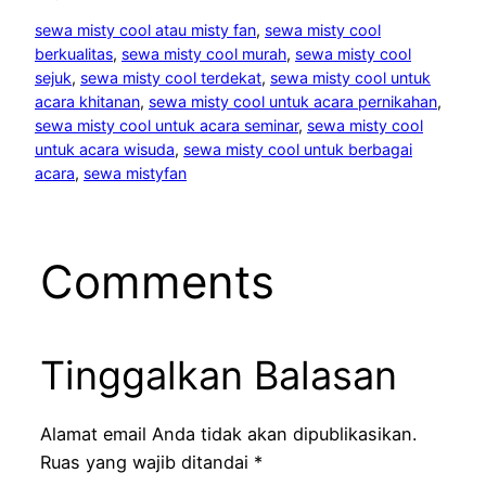
sewa misty cool atau misty fan
, 
sewa misty cool
berkualitas
, 
sewa misty cool murah
, 
sewa misty cool
sejuk
, 
sewa misty cool terdekat
, 
sewa misty cool untuk
acara khitanan
, 
sewa misty cool untuk acara pernikahan
, 
sewa misty cool untuk acara seminar
, 
sewa misty cool
untuk acara wisuda
, 
sewa misty cool untuk berbagai
acara
, 
sewa mistyfan
Comments
Tinggalkan Balasan
Alamat email Anda tidak akan dipublikasikan.
Ruas yang wajib ditandai
*