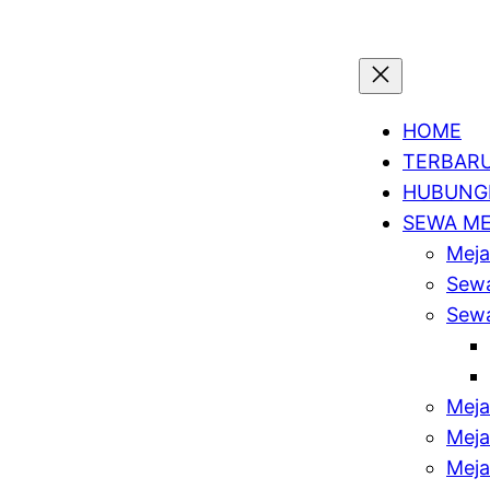
HOME
TERBAR
HUBUNGI
SEWA M
Meja
Sewa
Sewa
Meja
Meja
Meja